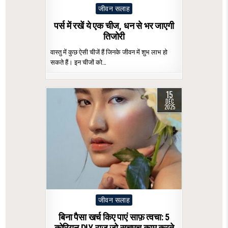
Posted
जीवन सलाह
in
पर्स में रखें ये एक चीज, धन से भर जाएगी
तिजोरी
वास्तु में कुछ ऐसी चीजें हैं जिनके जीवन में शुभ लाभ हो
सकते हैं। इन चीजों को…
15
DEC
2025
Posted
जीवन सलाह
in
बिना पैसा खर्च किए पाएं साफ़ त्वचा: 5
कोरियन DIY राज़ जो सचमुच काम करते