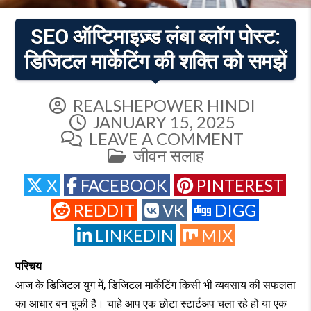
SEO ऑप्टिमाइज़्ड लंबा ब्लॉग पोस्ट:
डिजिटल मार्केटिंग की शक्ति को समझें
REALSHEPOWER HINDI
JANUARY 15, 2025
ON
LEAVE A COMMENT
POSTED
SEO
जीवन सलाह
IN
ऑप्टिमाइज़्
X
FACEBOOK
PINTEREST
लंबा
ब्लॉग
REDDIT
VK
DIGG
पोस्ट:
LINKEDIN
MIX
डिजिटल
मार्केटिंग
परिचय
की
आज के डिजिटल युग में, डिजिटल मार्केटिंग किसी भी व्यवसाय की सफलता
शक्ति
को
का आधार बन चुकी है। चाहे आप एक छोटा स्टार्टअप चला रहे हों या एक