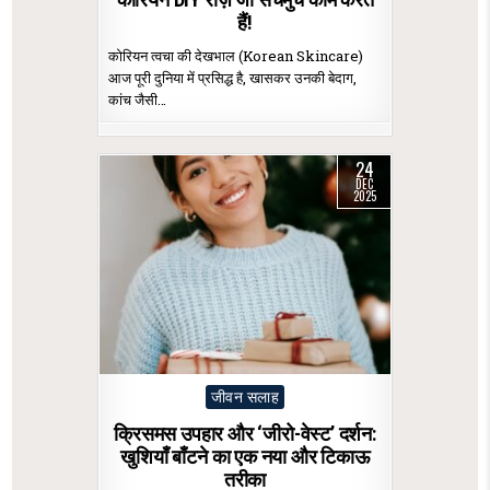
हैं!
कोरियन त्वचा की देखभाल (Korean Skincare)
आज पूरी दुनिया में प्रसिद्ध है, खासकर उनकी बेदाग,
कांच जैसी…
24
DEC
2025
Posted
जीवन सलाह
in
क्रिसमस उपहार और ‘जीरो-वेस्ट’ दर्शन:
खुशियाँ बाँटने का एक नया और टिकाऊ
तरीका