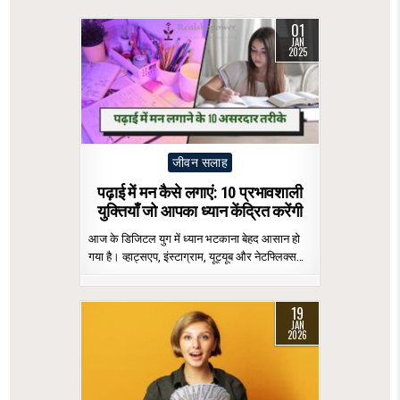
01
JAN
2025
Posted
जीवन सलाह
in
पढ़ाई में मन कैसे लगाएं: 10 प्रभावशाली
युक्तियाँ जो आपका ध्यान केंद्रित करेंगी
आज के डिजिटल युग में ध्यान भटकाना बेहद आसान हो
गया है। व्हाट्सएप, इंस्टाग्राम, यूट्यूब और नेटफ्लिक्स…
19
JAN
2026