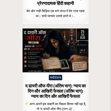
प्रेरणादायक हिंदी कहानी
शेर और नन्ही चिड़िया एक घने जंगल में शेर राजा रहता
था। सभी जानवर उससे डरते थे।…
25
JUL
2026
Posted
मनोरंजन
in
द डायरी ऑफ मीरा (अंतिम भाग): न्याय का
दिन और आखिरी फैसला (अंतिम भाग):
न्याय का दिन और आखिरी फैसला
अगर आपने इस कहानी का पिछला हिस्सा नहीं पढ़ा है,
तो ‘द डायरी ऑफ मीरा (भाग-2)’…