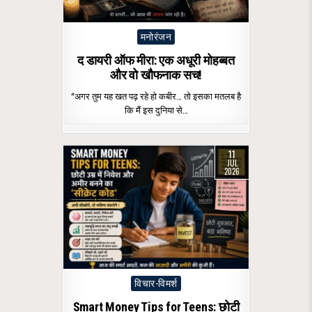
Posted
मनोरंजन
in
द डायरी ऑफ मीरा: एक अधूरी मोहब्बत
और वो खौफनाक सच!
“अगर तुम यह खत पढ़ रहे हो कबीर… तो इसका मतलब है
कि मैं इस दुनिया से…
11
JUL
2026
Posted
विचार-विमर्श
in
Smart Money Tips for Teens: छोटी