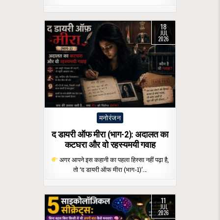
18
JUL
2026
Posted
मनोरंजन
in
द डायरी ऑफ मीरा (भाग-2): अदालत का
कटघरा और वो रहस्यमयी गवाह
अगर आपने इस कहानी का पहला हिस्सा नहीं पढ़ा है,
तो ‘द डायरी ऑफ मीरा (भाग-1)’…
11
JUL
2026