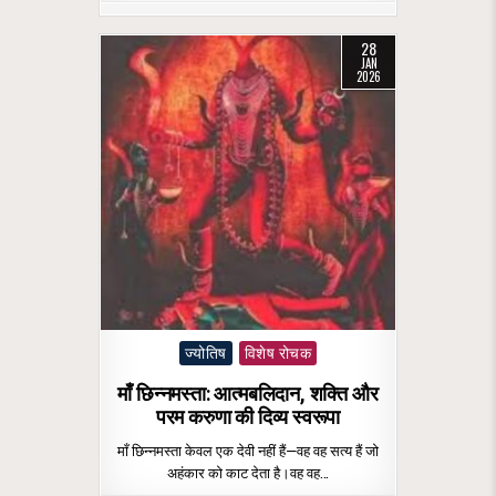
28
JAN
2026
Posted
ज्योतिष
विशेष रोचक
in
माँ छिन्नमस्ता: आत्मबलिदान, शक्ति और
परम करुणा की दिव्य स्वरूपा
माँ छिन्नमस्ता केवल एक देवी नहीं हैं—वह वह सत्य हैं जो
अहंकार को काट देता है।वह वह…