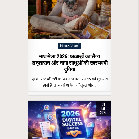
Posted
विचार-विमर्श
in
माघ मेला 2026: अखाड़ों का सैन्य
अनुशासन और नागा साधुओं की रहस्यमयी
दुनिया
प्रयागराज की रेती पर जब माघ मेला 2026 की शुरुआत
होती है, तो सबसे अधिक कौतूहल और…
21
JAN
2026