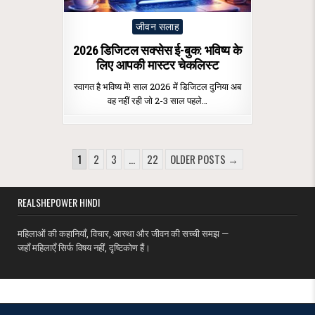
Posted
जीवन सलाह
in
2026 डिजिटल सक्सेस ई-बुक: भविष्य के
लिए आपकी मास्टर चेकलिस्ट
स्वागत है भविष्य में! साल 2026 में डिजिटल दुनिया अब
वह नहीं रही जो 2-3 साल पहले…
POSTS
1
2
3
…
22
OLDER POSTS →
PAGINATION
REALSHEPOWER HINDI
महिलाओं की कहानियाँ, विचार, आस्था और जीवन की सच्ची समझ —
जहाँ महिलाएँ सिर्फ विषय नहीं, दृष्टिकोण हैं।
MENU