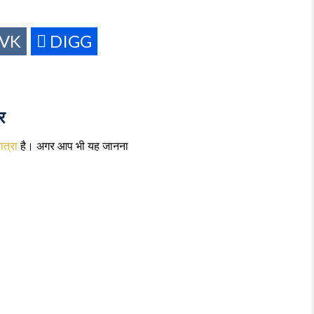
कैसे
बनें
VK
DIGG
एक
सफल
महिला
लीडर?
र
ात्रा
है। अगर आप भी यह जानना