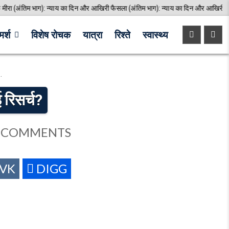
 न्याय का दिन और आखिरी फैसला (अंतिम भाग): न्याय का दिन और आखिरी फैसला
20
र्श
विशेष रोचक
यात्रा
रिश्ते
स्वास्थ्य
 रिसर्च?
ON
 COMMENTS
महिला
दिमाग
VK
DIGG
की
ताकत
और
विज्ञान:
क्या