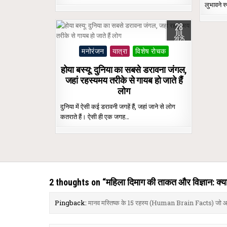
लुभावने स्थ
28
JUL
2025
Posted
मनोरंजन
यात्रा
विशेष रोचक
in
होया बस्यू: दुनिया का सबसे डरावना जंगल,
जहां रहस्यमय तरीके से गायब हो जाते हैं
लोग
दुनिया में ऐसी कई डरावनी जगहें हैं, जहां जाने से लोग
कतराते हैं। ऐसी ही एक जगह…
2 thoughts on “
महिला दिमाग की ताकत और विज्ञान: क्या
Pingback:
मानव मस्तिष्क के 15 रहस्य (Human Brain Facts) जो आपको चौ