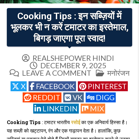
Cooking Tips : इन सब्ज़ियों में
भूलकर भी न करें टमाटर का इस्तेमाल,
बिगड़ जाएगा पूरा स्वाद!
REALSHEPOWER HINDI
DECEMBER 9, 2025
ON
POSTED
LEAVE A COMMENT
मनोरंजन
COOKING
IN
X
FACEBOOK
PINTEREST
TIPS
:
REDDIT
VK
DIGG
इन
LINKEDIN
MIX
सब्ज़ियों
में
Cooking Tips
: टमाटर भारतीय
रसोई
का एक अनिवार्य हिस्सा है।
भूलकर
यह सब्ज़ी को खट्टापन, रंग और एक गाढ़ापन देता है। हालांकि, कुछ
भी
सब्ज़ियां या पकवान ऐसे होते हैं जिनमें टमाटर का इस्तेमाल करने से उनका