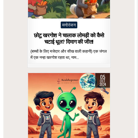
Posted
मनोरंजन
in
छोटू खरगोश ने चालाक लोमड़ी को कैसे
चटाई धूल? दिमाग की जीत!
(बच्चों के लिए मजेदार और सीख वाली कहानी) एक जंगल
में एक नन्हा खरगोश रहता था, नाम…
05
OCT
2024