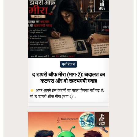
18
JUL
2026
Posted
मनोरंजन
in
द डायरी ऑफ मीरा (भाग-2): अदालत का
कटघरा और वो रहस्यमयी गवाह
अगर आपने इस कहानी का पहला हिस्सा नहीं पढ़ा है,
तो ‘द डायरी ऑफ मीरा (भाग-1)’…
05
OCT
2024