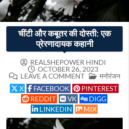
चींटी और कबूतर की दोस्ती: एक
प्रेरणादायक कहानी
REALSHEPOWER HINDI
OCTOBER 26, 2023
ON
POSTED
LEAVE A COMMENT
मनोरंजन
चींटी
IN
X
FACEBOOK
PINTEREST
और
कबूतर
REDDIT
VK
DIGG
की
LINKEDIN
MIX
दोस्ती:
एक
प्रेरणादायक