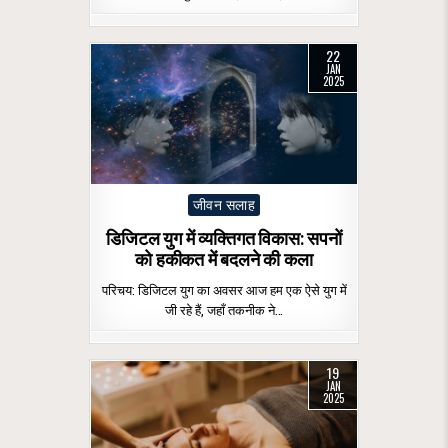
22
JAN
2025
Posted
जीवन सलाह
in
डिजिटल युग में व्यक्तिगत विकास: सपनों
को हकीकत में बदलने की कला
परिचय: डिजिटल युग का अवसर आज हम एक ऐसे युग में
जी रहे हैं, जहाँ तकनीक ने…
19
JAN
2025