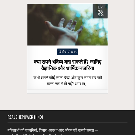
02
AUG
2024
Posted
विशेष रोचक
in
क्या सपने भविष्य बता सकते हैं? जानिए
वैज्ञानिक और धार्मिक नजरिया
कभी आपने कोई सपना देखा और कुछ समय बाद वही
घटना सच में हो गई? अगर हां,…
REALSHEPOWER HINDI
महिलाओं की कहानियाँ, विचार, आस्था और जीवन की सच्ची समझ —