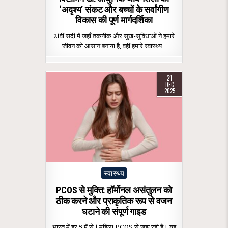
‘अदृश्य’ संकट और बच्चों के सर्वांगीण
विकास की पूर्ण मार्गदर्शिका
21वीं सदी में जहाँ तकनीक और सुख-सुविधाओं ने हमारे
जीवन को आसान बनाया है, वहीं हमारे स्वास्थ्य…
21
DEC
2025
Posted
स्वास्थ्य
in
PCOS से मुक्ति: हॉर्मोनल असंतुलन को
ठीक करने और प्राकृतिक रूप से वजन
घटाने की संपूर्ण गाइड
भारत में हर 5 में से 1 महिला PCOS से जूझ रही है। यह