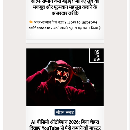
आत्म-सम्मान कैसे बढ़ाएं? जानिए खुद को
मजबूत और मूल्यवान महसूस कराने के
असरदार तरीके
आत्म-सम्मान कैसे बढ़ाएं? How to improve
self esteem? कभी आपने खुद से यह सवाल किया है:
…
05
FEB
2026
Posted
जीवन सलाह
in
AI वीडियो ऑटोमेशन 2026: बिना चेहरा
दिखाए YouTube से पैसे कमाने की मास्टर