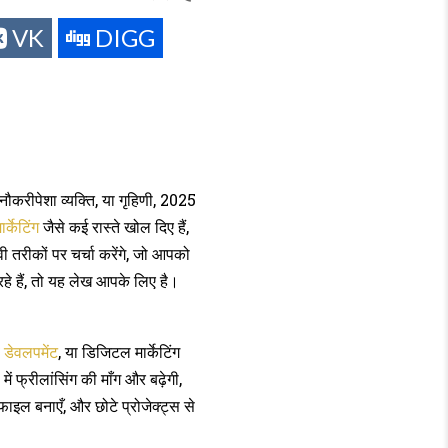
2025
IN
VK
में
DIGG
ऑनलाइन
कमाई
के
7
सबसे
आसान
करीपेशा व्यक्ति, या गृहिणी, 2025
तरीके:
घर
्केटिंग
जैसे कई रास्ते खोल दिए हैं,
बैठे
तरीकों पर चर्चा करेंगे, जो आपको
लाखों
हे हैं, तो यह लेख आपके लिए है।
कमाएँ
ब डेवलपमेंट
, या डिजिटल मार्केटिंग
ं फ्रीलांसिंग की माँग और बढ़ेगी,
फाइल बनाएँ, और छोटे प्रोजेक्ट्स से