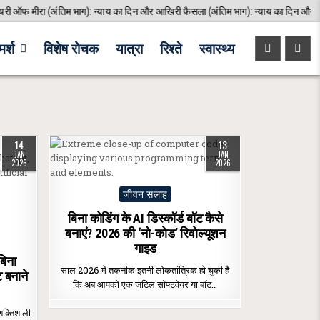
 ऑफ मीरा (अंतिम भाग): न्याय का दिन और आखिरी फैसला (अंतिम भाग): न्याय का दिन और आख
र्श
विशेष रोचक
यात्रा
रिश्ते
स्वास्थ्य
14
13
JAN
JAN
2026
2026
Posted
जीवन सलाह
in
बिना कोडिंग के AI डिस्कॉर्ड बॉट कैसे
बनाएं? 2026 की ‘नो-कोड’ रिवोल्यूशन
गाइड
बिना
साल 2026 में तकनीक इतनी लोकतांत्रिक हो चुकी है
ट बनाने
कि अब आपको एक जटिल सॉफ्टवेयर या बॉट…
शक्तिशाली