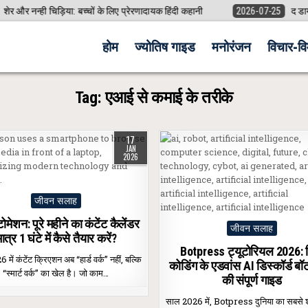
र और नन्ही चिड़िया: बच्चों के लिए प्रेरणादायक हिंदी कहानी
2026-07-25
द डायरी
होम
ज्योतिष गाइड
मनोरंजन
विचार-विम
Tag:
एआई से कमाई के तरीके
17
JAN
2026
Posted
जीवन सलाह
in
मेशन: पूरे महीने का कंटेंट कैलेंडर
Posted
जीवन सलाह
ात्र 1 घंटे में कैसे तैयार करें?
in
Botpress ट्यूटोरियल 2026: 
में कंटेंट क्रिएशन अब “हार्ड वर्क” नहीं, बल्कि
कोडिंग के एडवांस AI डिस्कॉर्ड बॉ
“स्मार्ट वर्क” का खेल है। जो काम…
की संपूर्ण गाइड
साल 2026 में, Botpress दुनिया का सबसे 